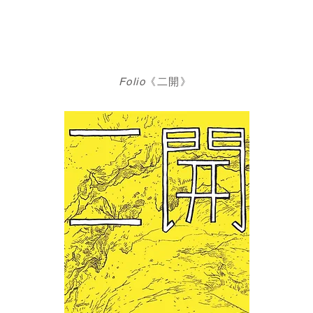
Folio
《二開》