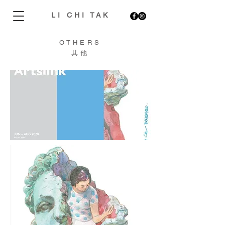
LI CHI TAK
OTHERS
​其他