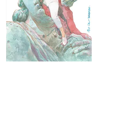
Cover illustration for
Artslink
, June-August
2020 Issue
《藝訊》2020年6至8月號 封面插圖
2020 | Hong Kong 香港
Previous
Next